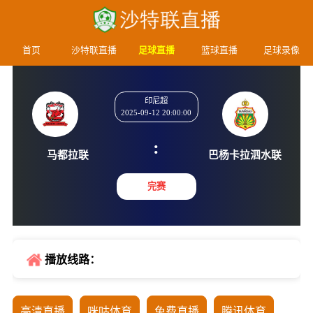
首页
沙特联直播
足球直播
篮球直播
足球录像
印尼超
2025-09-12 20:00:00
:
马都拉联
巴杨卡拉
完赛
播放线路：
高清直播
咪咕体育
免费直播
腾讯体育