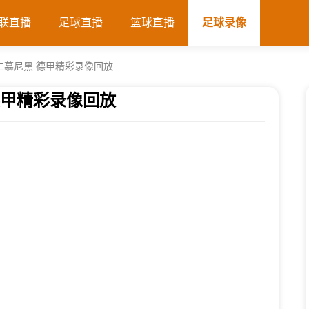
联直播
足球直播
篮球直播
足球录像
拜仁慕尼黑 德甲精彩录像回放
 德甲精彩录像回放