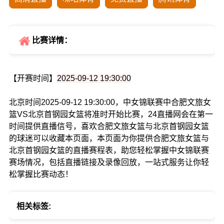
比赛详情：
【开赛时间】
2025-09-12 19:30:00
北京时间2025-09-12 19:30:00，中女锦联赛中合肥文旅女
篮VS北京首钢园女篮将准时开始比赛，24直播网会在第一
时间提供直播信号，喜欢合肥文旅女篮与北京首钢园女篮
的球迷可以收藏本页面，本页面为你提供合肥文旅女篮与
北京首钢园女篮的直播赛程表，助您轻松掌握中女锦联赛
赛场情况，包括直播链接及录像回放，一站式服务让你轻
松掌握比赛动态！
相关标签: