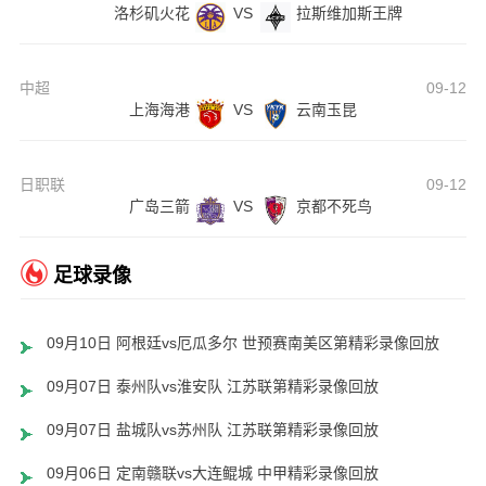
洛杉矶火花
VS
拉斯维加斯王牌
中超
09-12
上海海港
VS
云南玉昆
日职联
09-12
广岛三箭
VS
京都不死鸟
足球录像
09月10日 阿根廷vs厄瓜多尔 世预赛南美区第精彩录像回放
09月07日 泰州队vs淮安队 江苏联第精彩录像回放
09月07日 盐城队vs苏州队 江苏联第精彩录像回放
09月06日 定南赣联vs大连鲲城 中甲精彩录像回放