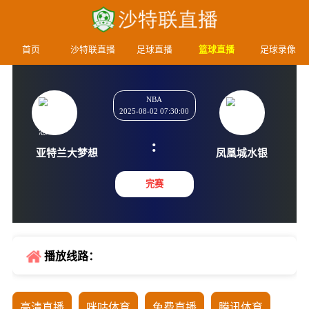
首页
沙特联直播
足球直播
篮球直播
足球录像
NBA
2025-08-02 07:30:00
:
亚特兰大梦想
凤凰城
完赛
播放线路：
高清直播
咪咕体育
免费直播
腾讯体育