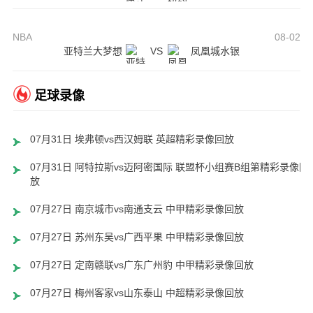
NBA
08-02
亚特兰大梦想
VS
凤凰城水银
足球录像
07月31日 埃弗顿vs西汉姆联 英超精彩录像回放
07月31日 阿特拉斯vs迈阿密国际 联盟杯小组赛B组第精彩录像回
放
07月27日 南京城市vs南通支云 中甲精彩录像回放
07月27日 苏州东吴vs广西平果 中甲精彩录像回放
07月27日 定南赣联vs广东广州豹 中甲精彩录像回放
07月27日 梅州客家vs山东泰山 中超精彩录像回放